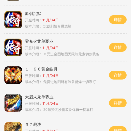
原创沉默
详情
开服时间：
11月/04日
版本介绍：
沉默剧情专属烧脑
零充火龙单职业
详情
开服时间：
11月/04日
版本介绍：
０元进全图地图无限制元素切割装备鉴定
１．９６黄金皓月
详情
开服时间：
11月/04日
版本介绍：
免费进地图所有装备都爆一切靠打
天启火龙单职业
详情
开服时间：
11月/04日
版本介绍：
20顶赞无沙捐装备保值一切靠打
３７裁决
详情