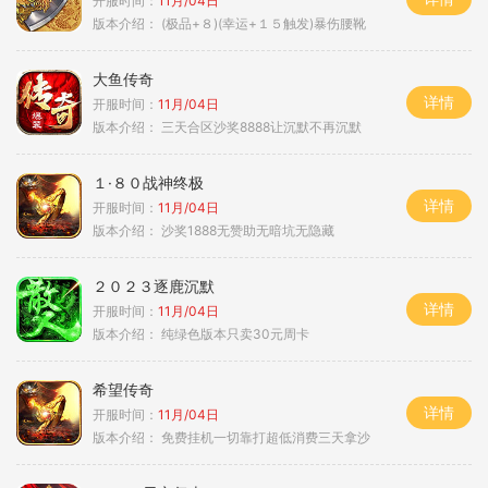
开服时间：
11月/04日
版本介绍：
(极品+８)(幸运+１５触发)暴伤腰靴
大鱼传奇
详情
开服时间：
11月/04日
版本介绍：
三天合区沙奖8888让沉默不再沉默
１·８０战神终极
详情
开服时间：
11月/04日
版本介绍：
沙奖1888无赞助无暗坑无隐藏
２０２３逐鹿沉默
详情
开服时间：
11月/04日
版本介绍：
纯绿色版本只卖30元周卡
希望传奇
详情
开服时间：
11月/04日
版本介绍：
免费挂机一切靠打超低消费三天拿沙