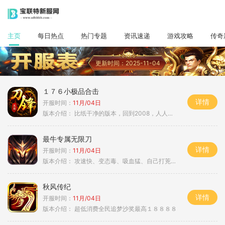
主页
每日热点
热门专题
资讯速递
游戏攻略
传奇
更新时间：2025-11-04
１７６小极品合击
详情
开服时间：
11月/04日
版本介绍：
比纸干净的版本，回到2008，人人平等
最牛专属无限刀
详情
开服时间：
11月/04日
版本介绍：
攻速快、变态毒、吸血猛、自己打茺值玩
秋风传纪
详情
开服时间：
11月/04日
版本介绍：
超低消费全民追梦沙奖最高１８８８８