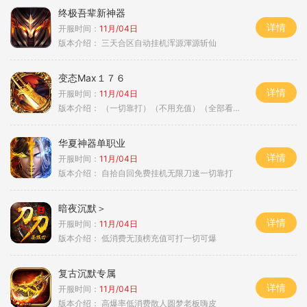
终极吾辈新神器
详情
开服时间：
11月/04日
版本介绍：
三天合区自动挂机浑源渾源斩仙
变态Max１７６
详情
开服时间：
11月/04日
版本介绍：
（一切靠打）（不用充值）（全部看脸）
华夏神器单职业
详情
开服时间：
11月/04日
版本介绍：
自拾自回免费挂机无限刀速一切靠打
暗夜沉默＞
详情
开服时间：
11月/04日
版本介绍：
低消费无顶榜充值可打一切可爆
复古沉默专属
详情
开服时间：
11月/04日
版本介绍：
高爆率低消费散人圆梦老板嗨皮