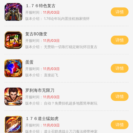
１.７６特色复古
详情
开服时间：
11月/03日
版本介绍：
1.76论年玩内置挂机独家情怀
复古80微变
详情
开服时间：
11月/03日
版本介绍：
无赞助一切靠打稳定耐玩怀旧复古
蛋蛋
详情
开服时间：
11月/03日
版本介绍：
直接起飞
罗刹海市无限刀
详情
开服时间：
11月/03日
版本介绍：
自动？免费挂机超多地图简单耐玩
１７６道士猛如虎
详情
开服时间：
11月/03日
版本介绍：
道士召群虎战士刀刀毒法师带神宠