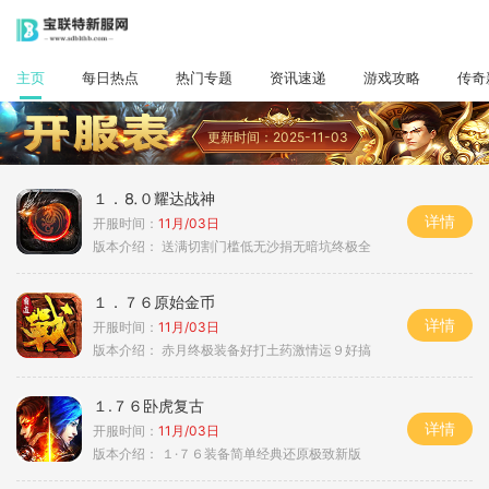
主页
每日热点
热门专题
资讯速递
游戏攻略
传奇
更新时间：2025-11-03
１．⒏０耀达战神
详情
开服时间：
11月/03日
版本介绍：
送满切割门槛低无沙捐无暗坑终极全
１．７６原始金币
详情
开服时间：
11月/03日
版本介绍：
赤月终极装备好打土药激情运９好搞
１.７６卧虎复古
详情
开服时间：
11月/03日
版本介绍：
１·７６装备简单经典还原极致新版