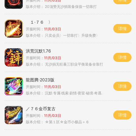
开服时间：
11月/03日
版本介绍：
20顶赞无沙捐装备保值一切靠打
１·７６ 〉
详情
开服时间：
11月/03日
版本介绍：
只卖会员〉一切靠打〉升级免费〉
洪荒沉默1.76
详情
开服时间：
11月/03日
版本介绍：
无沙捐无狂暴三职业平衡装备全靠打
龍图腾·2023版
详情
开服时间：
11月/03日
版本介绍：
沉默·专属·线索·剧情·密室·秘境·奇遇.
／７６金币复古
详情
开服时间：
11月/03日
版本介绍：
☆第１区☆金币小极品＋６