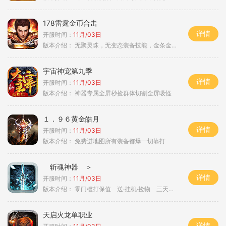
178雷霆金币合击
详情
开服时间：
11月/03日
版本介绍：
无聚灵珠，无变态装备技能，金条金刚石保底
宇宙神宠第九季
详情
开服时间：
11月/03日
版本介绍：
神器专属全屏秒捡群体切割全屏吸怪
１．９６黄金皓月
详情
开服时间：
11月/03日
版本介绍：
免费进地图所有装备都爆一切靠打
斩魂神器 ＞
详情
开服时间：
11月/03日
版本介绍：
零门槛打保值 送·挂机·捡物 三天合区＞
天启火龙单职业
详情