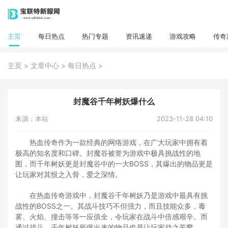
主页
每日热点
热门专题
资讯速递
游戏攻略
传奇
>
>
>
主页
文章中心
每日热点
封魔谷千年树妖爆什么
来源：本站
2023-11-28 04:10
热血传奇作为一款经典的网络游戏，在广大玩家中拥有着
极高的知名度和口碑。封魔谷被誉为游戏中极具挑战性的地
图，而千年树妖更是封魔谷中的一大BOSS，其爆出的物品更是
让玩家对其恨之入骨，爱之深情。
在热血传奇游戏中，封魔谷千年树妖乃是游戏中最具有挑
战性的BOSS之一。其战斗技巧不但强力，而且技能众多，毒
雾、火焰、撞击等等一应俱全，令玩家在战斗中倍感艰辛。而
通过战斗，千年树妖所爆出来的物品也是让玩家趋之若鹜。