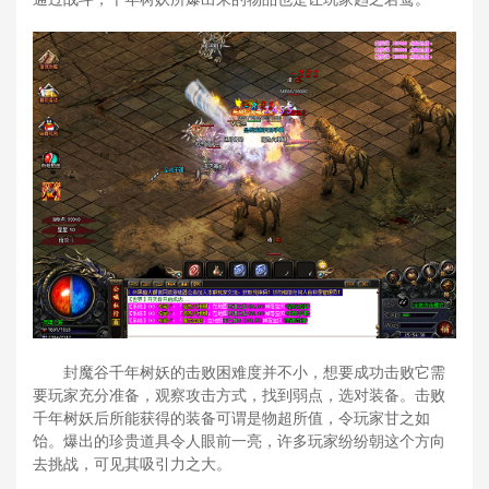
封魔谷千年树妖的击败困难度并不小，想要成功击败它需
要玩家充分准备，观察攻击方式，找到弱点，选对装备。击败
千年树妖后所能获得的装备可谓是物超所值，令玩家甘之如
饴。爆出的珍贵道具令人眼前一亮，许多玩家纷纷朝这个方向
去挑战，可见其吸引力之大。