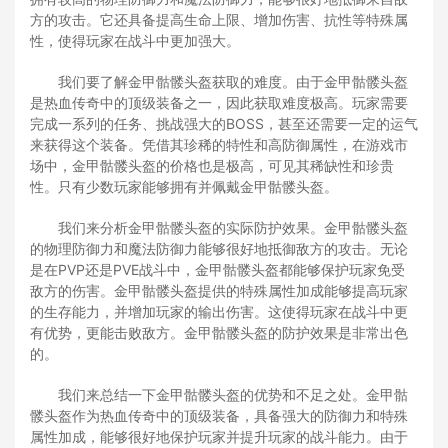
方的攻击。它还具备提高生命上限、增加伤害、抗性等特殊属
性，使得玩家在战斗中更加强大。
我们要了解金甲骷髅头盔获取的难度。由于金甲骷髅头盔
是热血传奇中的顶级装备之一，因此获取难度极高。玩家需要
完成一系列的任务、挑战强大的BOSS，甚至还需要一定的运气
来获得这个装备。凭借其珍稀的特性和高防御属性，在游戏市
场中，金甲骷髅头盔的价格也是极高，可见其稀缺性和珍贵
性。只有少数玩家能够拥有并佩戴金甲骷髅头盔。
我们来分析金甲骷髅头盔的实际防护效果。金甲骷髅头盔
的物理防御力和魔法防御力能够很好地抵御敌方的攻击。无论
是在PVP还是PVE战斗中，金甲骷髅头盔都能够保护玩家免受
敌方的伤害。金甲骷髅头盔提供的特殊属性加成能够提高玩家
的生存能力，并增加玩家的输出伤害。这使得玩家在战斗中更
有优势，更能击败敌方。金甲骷髅头盔的防护效果是非常出色
的。
我们来总结一下金甲骷髅头盔的优势和不足之处。金甲骷
髅头盔作为热血传奇中的顶级装备，具备强大的防御力和特殊
属性加成，能够很好地保护玩家并提升玩家的战斗能力。由于