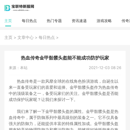
主页
每日热点
热门专题
资讯速递
游戏攻略
传奇
>
>
>
主页
文章中心
每日热点
热血传奇金甲骷髅头盔能不能成功防护玩家
来源：本站
2021-12-03 08:26
热血传奇是一款风靡全球的在线角色扮演游戏，自诞生以
来一直备受玩家们的喜爱和追捧。金甲骷髅头盔作为热血传奇
中的顶级装备之一，备受玩家们的关注。金甲骷髅头盔是否能
成功保护玩家呢？让我们来探讨一下。
我们来了解一下金甲骷髅头盔的属性。金甲骷髅头盔是热
血传奇中，属于防御系列中最高级别的装备之一。它不仅具备
强大的防御力，还能提供丰富的特殊属性加成。金甲骷髅头盔
拥有较高的物理防御力和魔法防御力，能够很好地抵御来自敌